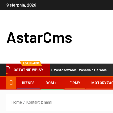
9 sierpnia, 2026
AstarCms
POPULARNE
Wtryskarki – budowa, zastosowanie i zasada działania
OSTATNIE WPISY
BIZNES
DOM
FIRMY
MOTORYZA
Home
Kontakt z nami