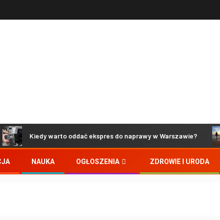
Kiedy warto oddać ekspres do naprawy w Warszawie?
CJA
NAUKA
OGŁOSZENIA
ZDROWIE I URODA