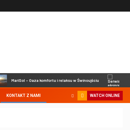
MariSol – Oaza komfortu i relaksu w Świnoujściu
Serwi
KONTAKT Z NAMI
WATCH ONLINE